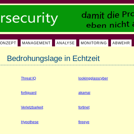
KONZEPT
MANAGEMENT
ANALYSE
MONITORING
ABWEHR
Bedrohungslage in Echtzeit
Threat IQ
lookingglasscyber
fortiguard
akamai
Verletzbarkeit
fortinet
Hypothese
fireeye