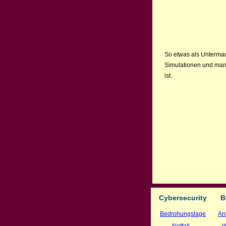
So etwas als Unterma
Simulationen und man 
ist.
Cybersecurity
B
Bedrohungslage
An
Notfall
W