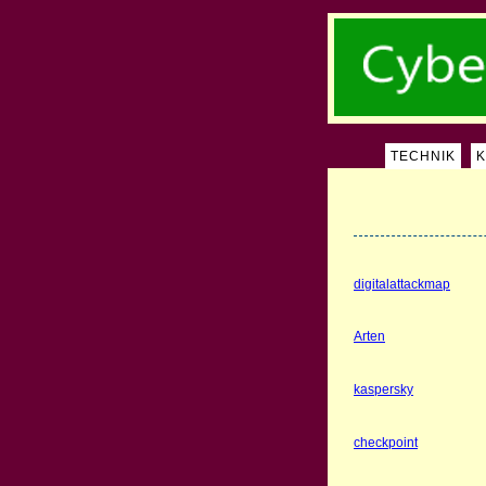
TECHNIK
digitalattackmap
Arten
kaspersky
checkpoint