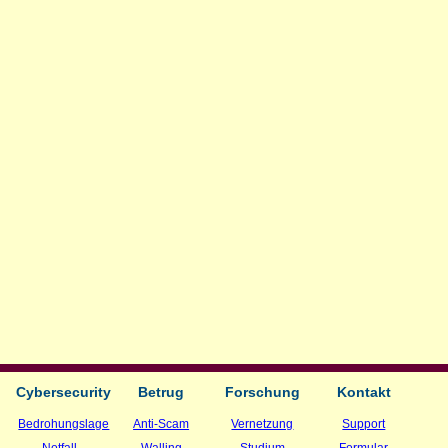
Cybersecurity
Betrug
Forschung
Kontakt
Bedrohungslage
Anti-Scam
Vernetzung
Support
Notfall
Walling
Studium
Formular